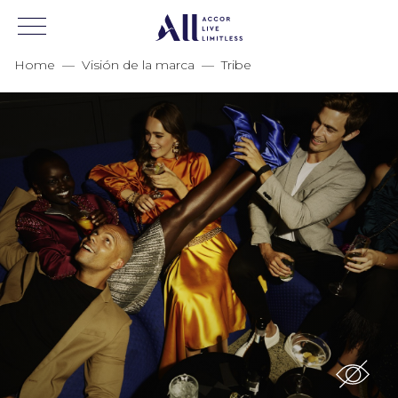
Home
—
Visión de la marca
—
Tribe