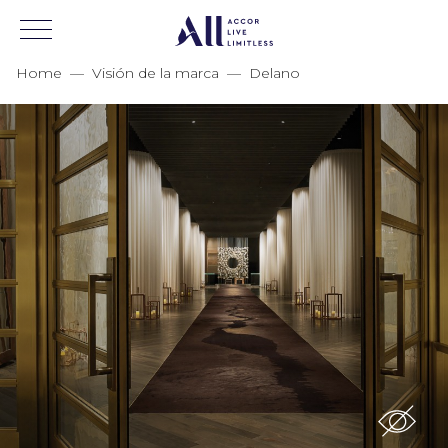
Home
—
Visión de la marca
—
Delano