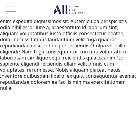
Lorem ipsum dolor, sit amet consectetur adipisicing elit.
Modi, voluptate aspernatur recusandae, fugit ipsum omnis
laboriosam aut illum quaerat excepturi veniam quas quod,
enim expedita dignissimos sit. Autem culpa perspiciatis
odio nihil error iure a, praesentium id laborum sint,
aliquam voluptatibus iusto officiis consectetur beatae,
dolor necessitatibus laudantium velit fuga quaerat
repudiandae nesciunt neque reiciendis? Culpa vero illo
eligendi? Nam fuga consequuntur corrupti voluptatem
laboriosam similique sequi reiciendis quia ex animi! Id
sapiente eligendi reiciendis ullam velit omnis eum
voluptates, rerum esse. Nobis aliquam placeat natus.
Inventore quibusdam libero, ex quis, consequuntur eveniet
repudiandae dolorem ea facilis minima exercitationem
nulla.